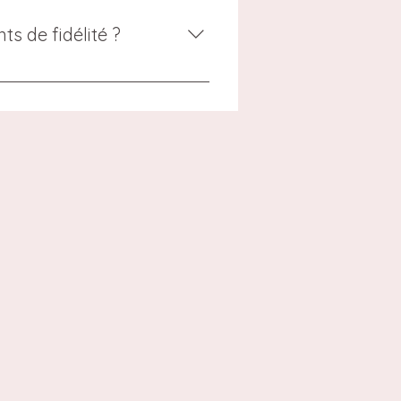
i vous convient le mieux lors de
s de fidélité ?
vez-vous simplement sur notre
es points peuvent être utilisés
 pour bénéficier des