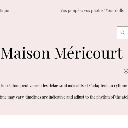
tique
Vos poupées vos photos/ Your dolls
Maison Méricourt
e création peut varier : les délais sont indicatifs et s’adaptent au rythme 
ime may vary: timelines are indicative and adjust to the rhythm of the atel