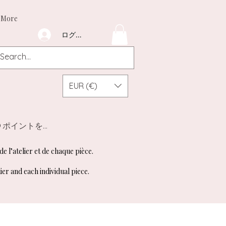
More
ログイン
EUR (€)
ポイントを表示
de l’atelier et de chaque pièce.
ier and each individual piece.