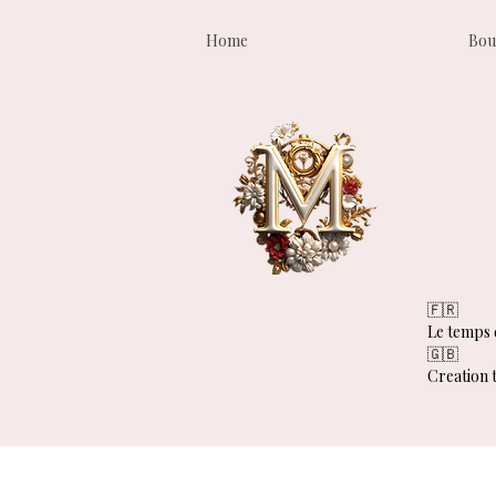
Home
Bou
🇫🇷
Le temps d
🇬🇧
Creation t