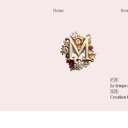
Home
Bou
🇫🇷
Le temps d
🇬🇧
Creation t