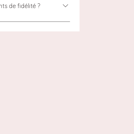
i vous convient le mieux lors de
s de fidélité ?
vez-vous simplement sur notre
es points peuvent être utilisés
 pour bénéficier des