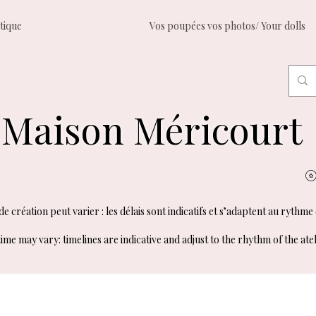
tique
Vos poupées vos photos/ Your dolls
Maison Méricourt
e création peut varier : les délais sont indicatifs et s’adaptent au rythme 
ime may vary: timelines are indicative and adjust to the rhythm of the atel