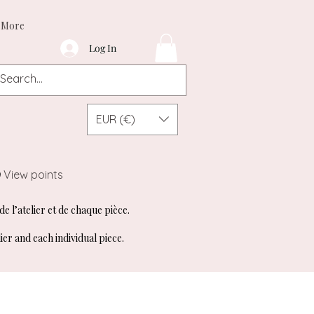
More
Log In
EUR (€)
View points
de l’atelier et de chaque pièce.
ier and each individual piece.