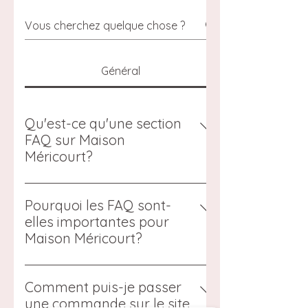
Général
Qu'est-ce qu'une section
FAQ sur Maison
Méricourt?
Une section FAQ sur Maison Méricourt
est utilisée pour répondre rapidement
Pourquoi les FAQ sont-
aux questions fréquemment posées
elles importantes pour
sur notre boutique de Haute Couture
Maison Méricourt?
pour poupées. Par exemple,
Les FAQ sont essentielles pour aider
«Proposez-vous la livraison?»,
nos visiteurs à trouver rapidement
Comment puis-je passer
«Quelles sont vos heures
des réponses aux questions
une commande sur le site
d'ouverture?», «Comment puis-je