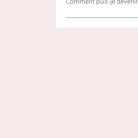
Comment puis-je devenir 
la validation de votre command
Pour devenir membre de Maison M
site. Une fois inscrit, vous com
pour obtenir des réductions s
avantages exclusifs réservés à