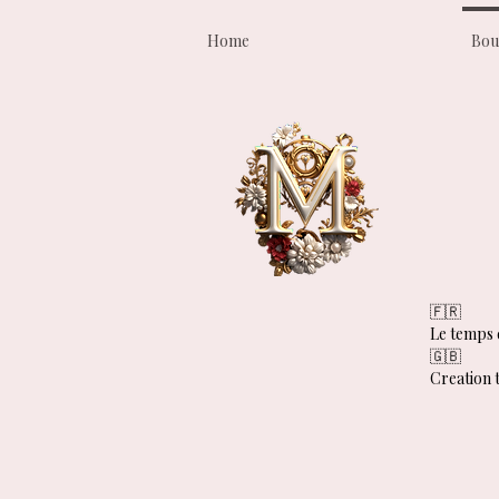
Home
Bou
🇫🇷
Le temps d
🇬🇧
Creation t